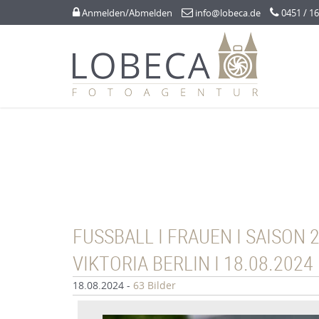



Anmelden/Abmelden
info@lobeca.de
0451 / 16
FUSSBALL I FRAUEN I SAISON 2
IKTORIA BERLIN I 18.08.2024
18.08.2024
-
63 Bilder