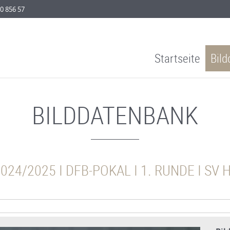
0 856 57
Navigation
Startseite
Bil
überspringen
BILDDATENBANK
024/2025 I DFB-POKAL I 1. RUNDE I SV 