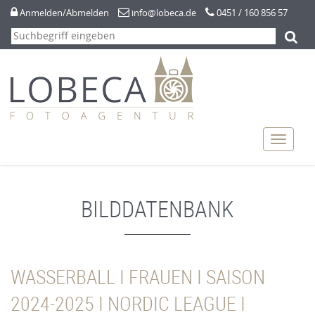



Anmelden/Abmelden
info@lobeca.de
0451 / 160 856 57
Navigation
Navigat
überspringen
anzeige
BILDDATENBANK
WASSERBALL I FRAUEN I SAISON
2024-2025 I NORDIC LEAGUE I