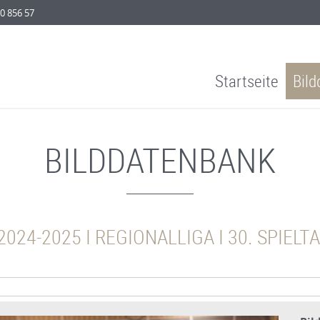
0 856 57
Navigation
Startseite
Bil
überspringen
BILDDATENBANK
024-2025 I REGIONALLIGA I 30. SPIELTA