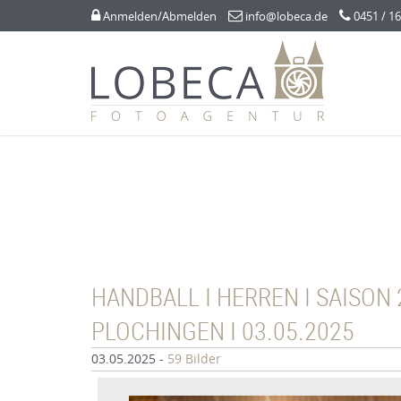



Anmelden/Abmelden
info@lobeca.de
0451 / 16
HANDBALL I HERREN I SAISON 2
PLOCHINGEN I 03.05.2025
03.05.2025
-
59 Bilder