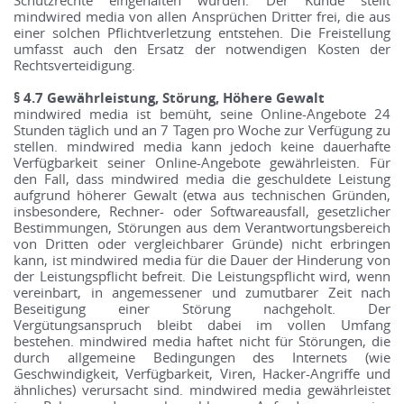
Schutzrechte eingehalten wurden. Der Kunde stellt
mindwired media von allen Ansprüchen Dritter frei, die aus
einer solchen Pflichtverletzung entstehen. Die Freistellung
umfasst auch den Ersatz der notwendigen Kosten der
Rechtsverteidigung.
§ 4.7 Gewährleistung, Störung, Höhere Gewalt
mindwired media ist bemüht, seine Online-Angebote 24
Stunden täglich und an 7 Tagen pro Woche zur Verfügung zu
stellen. mindwired media kann jedoch keine dauerhafte
Verfügbarkeit seiner Online-Angebote gewährleisten. Für
den Fall, dass mindwired media die geschuldete Leistung
aufgrund höherer Gewalt (etwa aus technischen Gründen,
insbesondere, Rechner- oder Softwareausfall, gesetzlicher
Bestimmungen, Störungen aus dem Verantwortungsbereich
von Dritten oder vergleichbarer Gründe) nicht erbringen
kann, ist mindwired media für die Dauer der Hinderung von
der Leistungspflicht befreit. Die Leistungspflicht wird, wenn
vereinbart, in angemessener und zumutbarer Zeit nach
Beseitigung einer Störung nachgeholt. Der
Vergütungsanspruch bleibt dabei im vollen Umfang
bestehen. mindwired media haftet nicht für Störungen, die
durch allgemeine Bedingungen des Internets (wie
Geschwindigkeit, Verfügbarkeit, Viren, Hacker-Angriffe und
ähnliches) verursacht sind. mindwired media gewährleistet