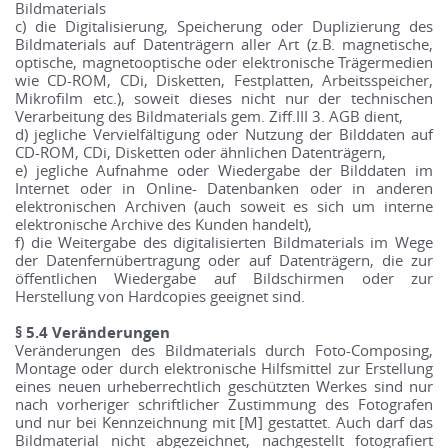
Bildmaterials
c) die Digitalisierung, Speicherung oder Duplizierung des
Bildmaterials auf Datenträgern aller Art (z.B. magnetische,
optische, magnetooptische oder elektronische Trägermedien
wie CD-ROM, CDi, Disketten, Festplatten, Arbeitsspeicher,
Mikrofilm etc.), soweit dieses nicht nur der technischen
Verarbeitung des Bildmaterials gem. Ziff.III 3. AGB dient,
d) jegliche Vervielfältigung oder Nutzung der Bilddaten auf
CD-ROM, CDi, Disketten oder ähnlichen Datenträgern,
e) jegliche Aufnahme oder Wiedergabe der Bilddaten im
Internet oder in Online- Datenbanken oder in anderen
elektronischen Archiven (auch soweit es sich um interne
elektronische Archive des Kunden handelt),
f) die Weitergabe des digitalisierten Bildmaterials im Wege
der Datenfernübertragung oder auf Datenträgern, die zur
öffentlichen Wiedergabe auf Bildschirmen oder zur
Herstellung von Hardcopies geeignet sind.
§ 5.4 Veränderungen
Veränderungen des Bildmaterials durch Foto-Composing,
Montage oder durch elektronische Hilfsmittel zur Erstellung
eines neuen urheberrechtlich geschützten Werkes sind nur
nach vorheriger schriftlicher Zustimmung des Fotografen
und nur bei Kennzeichnung mit [M] gestattet. Auch darf das
Bildmaterial nicht abgezeichnet, nachgestellt fotografiert