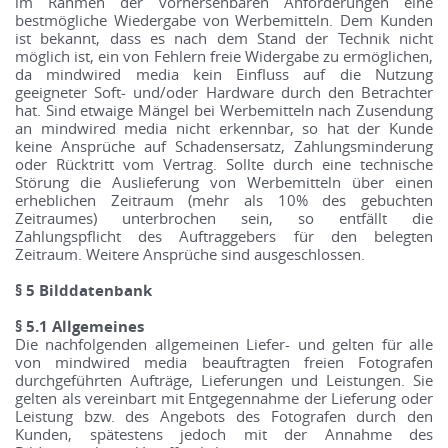
im Rahmen der vorhersehbaren Anforderungen eine
bestmögliche Wiedergabe von Werbemitteln. Dem Kunden
ist bekannt, dass es nach dem Stand der Technik nicht
möglich ist, ein von Fehlern freie Widergabe zu ermöglichen,
da mindwired media kein Einfluss auf die Nutzung
geeigneter Soft- und/oder Hardware durch den Betrachter
hat. Sind etwaige Mängel bei Werbemitteln nach Zusendung
an mindwired media nicht erkennbar, so hat der Kunde
keine Ansprüche auf Schadensersatz, Zahlungsminderung
oder Rücktritt vom Vertrag. Sollte durch eine technische
Störung die Auslieferung von Werbemitteln über einen
erheblichen Zeitraum (mehr als 10% des gebuchten
Zeitraumes) unterbrochen sein, so entfällt die
Zahlungspflicht des Auftraggebers für den belegten
Zeitraum. Weitere Ansprüche sind ausgeschlossen.
§ 5 Bilddatenbank
§ 5.1 Allgemeines
Die nachfolgenden allgemeinen Liefer- und gelten für alle
von mindwired media beauftragten freien Fotografen
durchgeführten Aufträge, Lieferungen und Leistungen. Sie
gelten als vereinbart mit Entgegennahme der Lieferung oder
Leistung bzw. des Angebots des Fotografen durch den
Kunden, spätestens jedoch mit der Annahme des