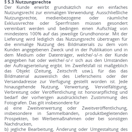
§ 5.3 Nutzungsrechte
Der Kunde erwirbt grundsätzlich nur ein einfaches
Nutzungsrecht zur einmaligen Verwendung. Ausschließliche
Nutzungsrechte, medienbezogene oder räumliche
Exklusivrechte oder Sperrfristen müssen gesondert
vereinbart werden und bedingen einen Aufschlag von
mindestens 100% auf das jeweilige Grundhonorar. Mit der
Lieferung wird lediglich das Nutzungsrecht übertragen für
die einmalige Nutzung des Bildmaterials zu dem vom
Kunden angegebenen Zweck und in der Publikation und in
dem Medium oder Datenträger, welche/-s/-n der Kunde
angegeben hat oder welche/-s/-r sich aus den Umständen
der Auftragserteilung ergibt. Im Zweifelsfall ist maßgeblich
das Objekt (Zeitung, Zeitschrift usw.), für das das
Bildmaterial ausweislich des Lieferscheins oder der
Versandadresse zur Verfügung gestellt worden ist. Jede
hinausgehende Nutzung, Verwertung, Vervielfältigung,
Verbreitung oder Veröffentlichung ist honorarpflichtig und
bedarf der vorherigen ausdrücklichen Zustimmung des
Fotografen. Das gilt insbesondere für
a) eine Zweitverwertung oder Zweitveröffentlichung,
insbesondere in Sammelbänden, produktbegleitenden
Prospekten, bei Werbemaßnahmen oder bei sonstigen
Nachdrucken,
b) jegliche Bearbeitung, Änderung oder Umgestaltung des