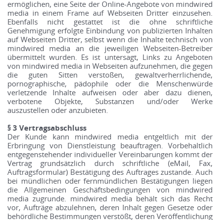
ermöglichen, eine Seite der Online-Angebote von mindwired
media in einem Frame auf Webseiten Dritter einzusehen.
Ebenfalls nicht gestattet ist die ohne schriftliche
Genehmigung erfolgte Einbindung von publizierten Inhalten
auf Webseiten Dritter, selbst wenn die Inhalte technisch von
mindwired media an die jeweiligen Webseiten-Betreiber
übermittelt wurden. Es ist untersagt, Links zu Angeboten
von mindwired media in Webseiten aufzunehmen, die gegen
die guten Sitten verstoßen, gewaltverherrlichende,
pornographische, pädophile oder die Menschenwürde
verletzende Inhalte aufweisen oder aber dazu dienen,
verbotene Objekte, Substanzen und/oder Werke
auszustellen oder anzubieten.
§ 3 Vertragsabschluss
Der Kunde kann mindwired media entgeltlich mit der
Erbringung von Dienstleistung beauftragen. Vorbehaltlich
entgegenstehender individueller Vereinbarungen kommt der
Vertrag grundsätzlich durch schriftliche (eMail, Fax,
Auftragsformular) Bestätigung des Auftrages zustande. Auch
bei mündlichen oder fernmündlichen Bestätigungen liegen
die Allgemeinen Geschäftsbedingungen von mindwired
media zugrunde. mindwired media behält sich das Recht
vor, Aufträge abzulehnen, deren Inhalt gegen Gesetze oder
behördliche Bestimmungen verstößt, deren Veröffentlichung