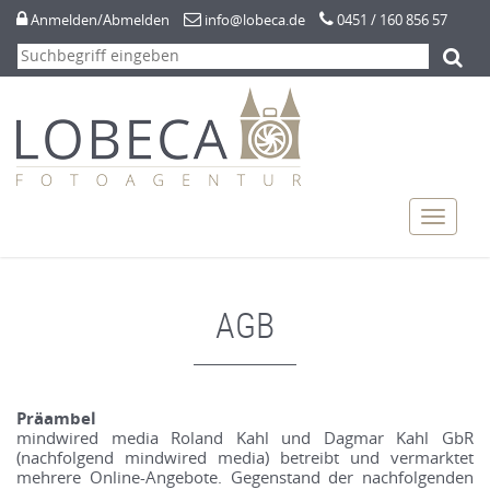



Anmelden/Abmelden
info@lobeca.de
0451 / 160 856 57
Navigation
Navigat
überspringen
anzeige
AGB
Präambel
mindwired media Roland Kahl und Dagmar Kahl GbR
(nachfolgend mindwired media) betreibt und vermarktet
mehrere Online-Angebote. Gegenstand der nachfolgenden